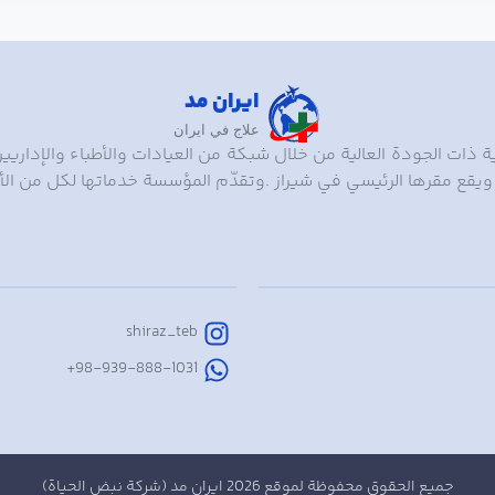
ایران مد
علاج ﻓﻲ ایران
ات الجودة العالیة من خلال شبکة من العیادات والأطباء والإداریین
ویقع مقرها الرئیسي ﻓﻲ شیراز .وتقدّم المؤسسة خدماتها لکل من الأ
shiraz_teb
98-939-888-1031+
جميع الحقوق محفوظة لموقع 2026 ایران مد (شركة نبض الحیاة)