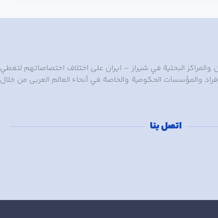
 والمراکز البحثیة ﻓﻲ شیراز – ایران ﻋﻠﯽ اختلاف اختصاصاتهم لتغطي
فراد والمؤسسات الحکومیة والخاصة ﻓﻲ أنحاء العالم العربی من خلال
اتصل بنا