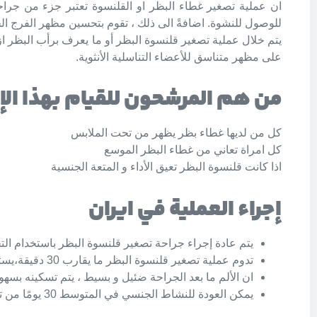
ان عملية تصغير غطاء البظر او القلنسوة تعتبر جزء من جراحة ا
للوصول للنشوة. اضافةً الى ذلك ، تقوم بتحسين مظهر الفرج ا
يتم خلال عملية تصغير قلنسوة البظر أو ما يعرف برأب البظر ا
على مظهر متناسق للأعضاء التناسلية الأنثوية.
من هم المرشحون للقيام بهذا الإ
كل من لديها غطاء بظر يظهر من تحت الملابس
كل امراة تعاني من غطاء البظر الموسع
اذا كانت قلنسوة البظر تعيق الأداء و المتعة الجنسية
إجراء العملية في ايران
يتم عادة إجراء جراحة تصغير قلنسوة البظر باستخدام التخ
تدوم عملية تصغير قلنسوة البظر ما يقارب 30 دقيقة،يستخدم خلالها الجراح التجميلي الغرز سريعة الامتصاص التي تذوب تلقائياً بعد ٢٠ يوماً.
ان الألم ما بعد الجراحة ضئيل و بسيط ، يتم تسكينه بسهو
يمكن العودة للنشاط الجنسي في المتوسط 30 يومًا من تاريخ اجراء العملية.