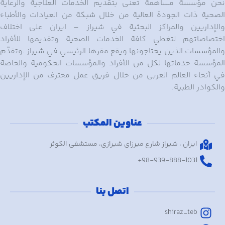
نحن مؤسسة مساهمة تعنی بتقدیم الخدمات العلاجیة والرعایة
الصحیة ذات الجودة العالیة من خلال شبکة من العیادات والأطباء
والإداریین والمراکز البحثیة ﻓﻲ شیراز – ایران ﻋﻠﯽ اختلاف
اختصاصاتهم لتغطي کافة الخدمات الصحیة وتقدیمها للأفراد
والمؤسسات الذین یحتاجونها ویقع مقرها الرئیسي ﻓﻲ شیراز .وتقدّم
المؤسسة خدماتها لکل من الأفراد والمؤسسات الحکومیة والخاصة
ﻓﻲ أنحاء العالم العربی من خلال فریق عمل محترف من الإداریین
والکوادر الطبیة.
اتصل بنا الآن
عناوین المکتب
تواصل معنا لطرح أسئلتك واحصل على
ایران ، شیراز شارع میرزای شیرازی، مستشفی الکوثر
عرض سعر وكافة المعلومات
98-939-888-1031+
يتصل
اتصل بنا
واتساب
shiraz_teb